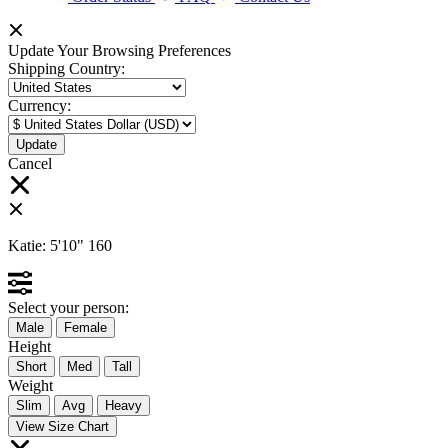
Update Your Browsing Preferences
Shipping Country:
Currency:
Cancel
Katie:
5'10"
160
Select your person:
Male
Female
Height
Short
Med
Tall
Weight
Slim
Avg
Heavy
View Size Chart