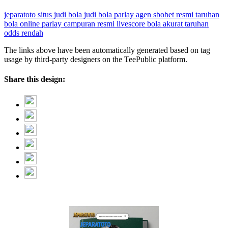
jeparatoto
situs judi bola
judi bola parlay
agen sbobet resmi
taruhan
bola online
parlay campuran resmi
livescore bola akurat
taruhan
odds rendah
The links above have been automatically generated based on tag
usage by third-party designers on the TeePublic platform.
Share this design: