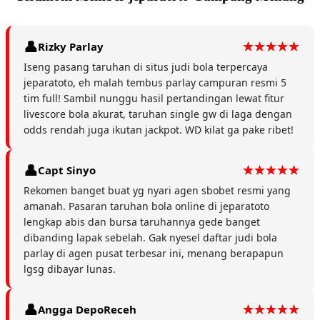
Rizky Parlay
Iseng pasang taruhan di situs judi bola terpercaya
jeparatoto, eh malah tembus parlay campuran resmi 5
tim full! Sambil nunggu hasil pertandingan lewat fitur
livescore bola akurat, taruhan single gw di laga dengan
odds rendah juga ikutan jackpot. WD kilat ga pake ribet!
Capt Sinyo
Rekomen banget buat yg nyari agen sbobet resmi yang
amanah. Pasaran taruhan bola online di jeparatoto
lengkap abis dan bursa taruhannya gede banget
dibanding lapak sebelah. Gak nyesel daftar judi bola
parlay di agen pusat terbesar ini, menang berapapun
lgsg dibayar lunas.
Angga DepoReceh