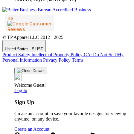
© TP Apparel LLC 2012 - 2025
United States - $ USD
Product Safety
Intellectual Property Policy
CA: Do Not Sell My
Personal Information
Privacy Policy
Terms
Welcome Guest!
Log In
Sign Up
Create an account to save your favorite designs for viewing
anytime, on any device.
Create an Account