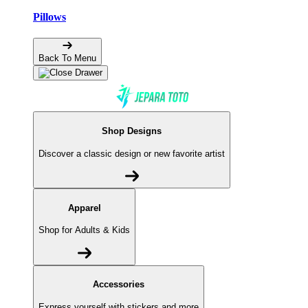
Pillows
Back To Menu
Shop Designs
Discover a classic design or new favorite artist
Apparel
Shop for Adults & Kids
Accessories
Express yourself with stickers and more