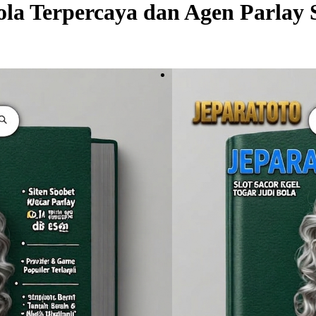
 Bola Terpercaya dan Agen Parlay