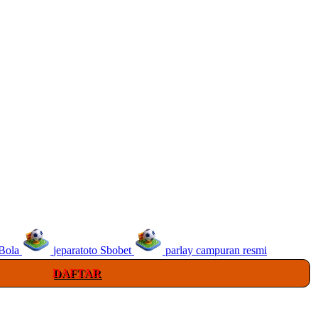
 Bola
jeparatoto Sbobet
parlay campuran resmi
DAFTAR