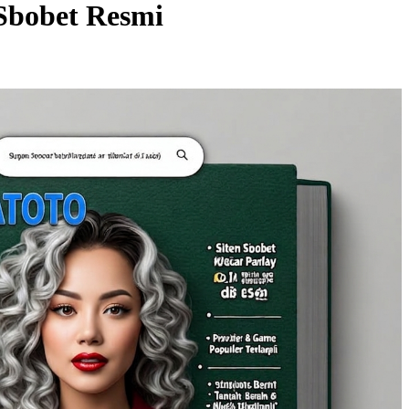
 Sbobet Resmi