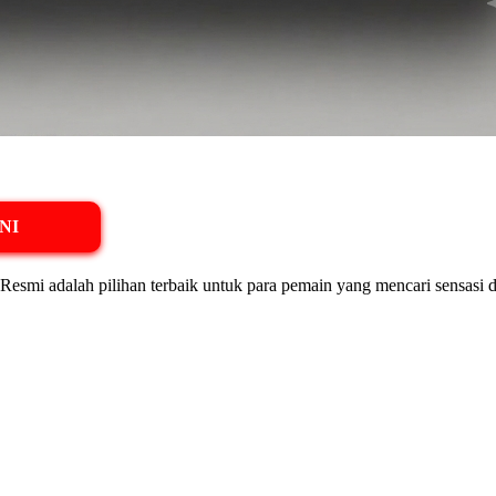
NI
 Resmi adalah pilihan terbaik untuk para pemain yang mencari sensasi