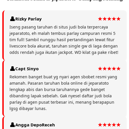
Rizky Parlay
Iseng pasang taruhan di situs judi bola terpercaya
jeparatoto, eh malah tembus parlay campuran resmi 5
tim full! Sambil nunggu hasil pertandingan lewat fitur
livescore bola akurat, taruhan single gw di laga dengan
odds rendah juga ikutan jackpot. WD kilat ga pake ribet!
Capt Sinyo
Rekomen banget buat yg nyari agen sbobet resmi yang
amanah. Pasaran taruhan bola online di jeparatoto
lengkap abis dan bursa taruhannya gede banget
dibanding lapak sebelah. Gak nyesel daftar judi bola
parlay di agen pusat terbesar ini, menang berapapun
lgsg dibayar lunas.
Angga DepoReceh