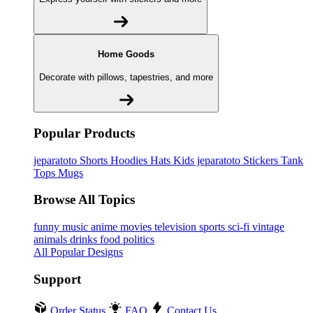
Home Goods
Decorate with pillows, tapestries, and more
Popular Products
jeparatoto
Shorts
Hoodies
Hats
Kids jeparatoto
Stickers
Tank
Tops
Mugs
Browse All Topics
funny
music
anime
movies
television
sports
sci-fi
vintage
animals
drinks
food
politics
All Popular Designs
Support
Order Status
FAQ
Contact Us