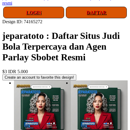
resmi
LOGIN
DAFTAR
Design ID: 74165272
jeparatoto : Daftar Situs Judi
Bola Terpercaya dan Agen
Parlay Sbobet Resmi
$3
IDR 5.000
Create an account to favorite this design!