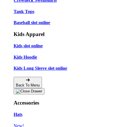
Crewneck Sweatshirts
Tank Tops
Baseball slot online
Kids Apparel
Kids slot online
Kids Hoodie
Kids Long Sleeve slot online
Back To Menu
Accessories
Hats
New!