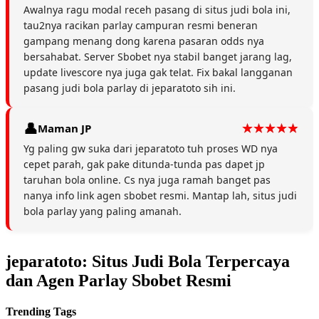
Awalnya ragu modal receh pasang di situs judi bola ini,
tau2nya racikan parlay campuran resmi beneran
gampang menang dong karena pasaran odds nya
bersahabat. Server Sbobet nya stabil banget jarang lag,
update livescore nya juga gak telat. Fix bakal langganan
pasang judi bola parlay di jeparatoto sih ini.
Maman JP
Yg paling gw suka dari jeparatoto tuh proses WD nya
cepet parah, gak pake ditunda-tunda pas dapet jp
taruhan bola online. Cs nya juga ramah banget pas
nanya info link agen sbobet resmi. Mantap lah, situs judi
bola parlay yang paling amanah.
jeparatoto: Situs Judi Bola Terpercaya
dan Agen Parlay Sbobet Resmi
Trending Tags