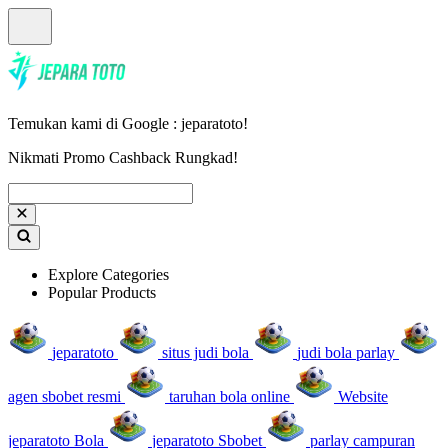
Temukan kami di Google : jeparatoto!
Nikmati Promo Cashback Rungkad!
Explore Categories
Popular Products
jeparatoto
situs judi bola
judi bola parlay
agen sbobet resmi
taruhan bola online
Website
jeparatoto Bola
jeparatoto Sbobet
parlay campuran