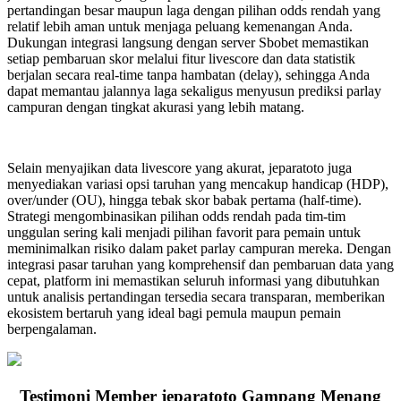
pertandingan besar maupun laga dengan pilihan odds rendah yang
relatif lebih aman untuk menjaga peluang kemenangan Anda.
Dukungan integrasi langsung dengan server Sbobet memastikan
setiap pembaruan skor melalui fitur livescore dan data statistik
berjalan secara real-time tanpa hambatan (delay), sehingga Anda
dapat memantau jalannya laga sekaligus menyusun prediksi parlay
campuran dengan tingkat akurasi yang lebih matang.
Selain menyajikan data livescore yang akurat, jeparatoto juga
menyediakan variasi opsi taruhan yang mencakup handicap (HDP),
over/under (OU), hingga tebak skor babak pertama (half-time).
Strategi mengombinasikan pilihan odds rendah pada tim-tim
unggulan sering kali menjadi pilihan favorit para pemain untuk
meminimalkan risiko dalam paket parlay campuran mereka. Dengan
integrasi pasar taruhan yang komprehensif dan pembaruan data yang
cepat, platform ini memastikan seluruh informasi yang dibutuhkan
untuk analisis pertandingan tersedia secara transparan, memberikan
ekosistem bertaruh yang ideal bagi pemula maupun pemain
berpengalaman.
Testimoni Member jeparatoto Gampang Menang