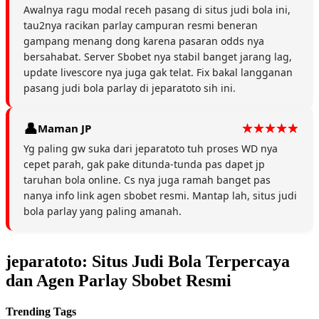
Awalnya ragu modal receh pasang di situs judi bola ini,
tau2nya racikan parlay campuran resmi beneran
gampang menang dong karena pasaran odds nya
bersahabat. Server Sbobet nya stabil banget jarang lag,
update livescore nya juga gak telat. Fix bakal langganan
pasang judi bola parlay di jeparatoto sih ini.
Maman JP
Yg paling gw suka dari jeparatoto tuh proses WD nya
cepet parah, gak pake ditunda-tunda pas dapet jp
taruhan bola online. Cs nya juga ramah banget pas
nanya info link agen sbobet resmi. Mantap lah, situs judi
bola parlay yang paling amanah.
jeparatoto: Situs Judi Bola Terpercaya
dan Agen Parlay Sbobet Resmi
Trending Tags