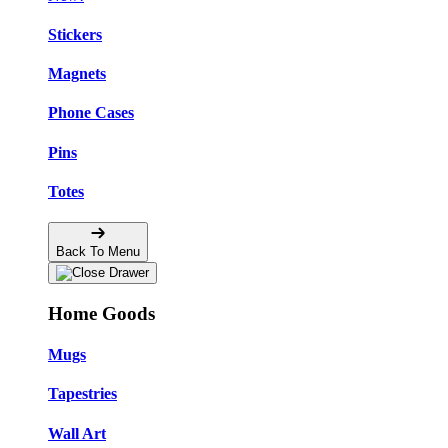
Stickers
Magnets
Phone Cases
Pins
Totes
Back To Menu
Home Goods
Mugs
Tapestries
Wall Art