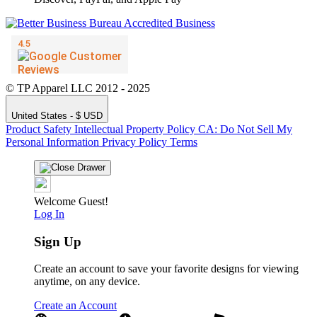
© TP Apparel LLC 2012 - 2025
United States - $ USD
Product Safety
Intellectual Property Policy
CA: Do Not Sell My
Personal Information
Privacy Policy
Terms
Welcome Guest!
Log In
Sign Up
Create an account to save your favorite designs for viewing
anytime, on any device.
Create an Account