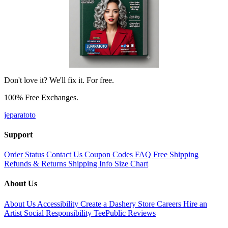
Don't love it? We'll fix it. For free.
100% Free Exchanges.
jeparatoto
Support
Order Status
Contact Us
Coupon Codes
FAQ
Free Shipping
Refunds & Returns
Shipping Info
Size Chart
About Us
About Us
Accessibility
Create a Dashery Store
Careers
Hire an
Artist
Social Responsibility
TeePublic Reviews