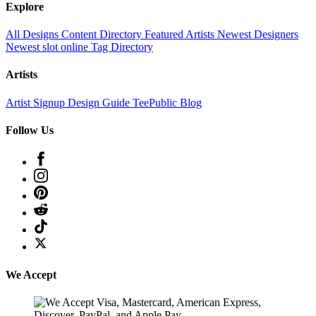
Explore
All Designs
Content Directory
Featured Artists
Newest Designers
Newest slot online
Tag Directory
Artists
Artist Signup
Design Guide
TeePublic Blog
Follow Us
We Accept