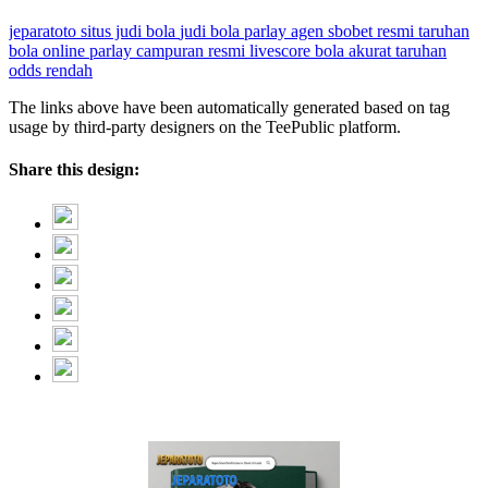
jeparatoto
situs judi bola
judi bola parlay
agen sbobet resmi
taruhan
bola online
parlay campuran resmi
livescore bola akurat
taruhan
odds rendah
The links above have been automatically generated based on tag
usage by third-party designers on the TeePublic platform.
Share this design: