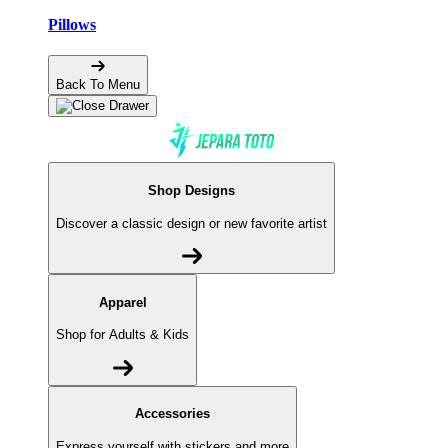
Pillows
Back To Menu
Shop Designs
Discover a classic design or new favorite artist
Apparel
Shop for Adults & Kids
Accessories
Express yourself with stickers and more