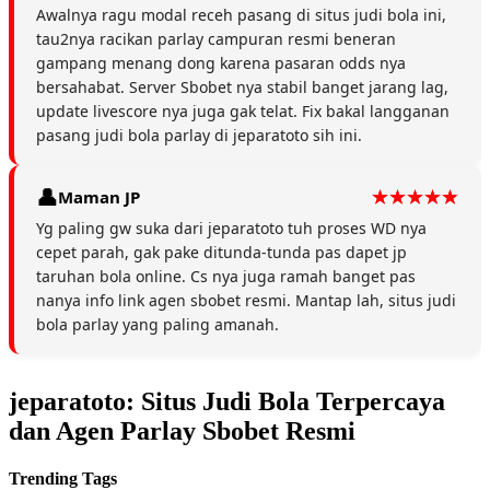
Awalnya ragu modal receh pasang di situs judi bola ini,
tau2nya racikan parlay campuran resmi beneran
gampang menang dong karena pasaran odds nya
bersahabat. Server Sbobet nya stabil banget jarang lag,
update livescore nya juga gak telat. Fix bakal langganan
pasang judi bola parlay di jeparatoto sih ini.
Maman JP
Yg paling gw suka dari jeparatoto tuh proses WD nya
cepet parah, gak pake ditunda-tunda pas dapet jp
taruhan bola online. Cs nya juga ramah banget pas
nanya info link agen sbobet resmi. Mantap lah, situs judi
bola parlay yang paling amanah.
jeparatoto: Situs Judi Bola Terpercaya
dan Agen Parlay Sbobet Resmi
Trending Tags