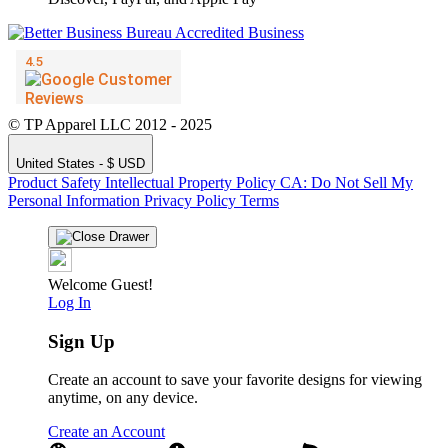
© TP Apparel LLC 2012 - 2025
United States - $ USD
Product Safety
Intellectual Property Policy
CA: Do Not Sell My
Personal Information
Privacy Policy
Terms
Welcome Guest!
Log In
Sign Up
Create an account to save your favorite designs for viewing
anytime, on any device.
Create an Account