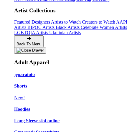
Artist Collections
Featured Designers
Artists to Watch
Creators to Watch
AAPI
Artists
BIPOC Artists
Black Artists
Celebrate Women Artists
LGBTQIA Artists
Ukrainian Artists
Back To Menu
Adult Apparel
jeparatoto
Shorts
New!
Hoodies
Long Sleeve slot online