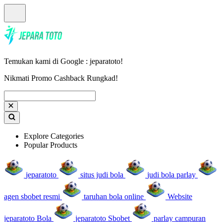
Temukan kami di Google : jeparatoto!
Nikmati Promo Cashback Rungkad!
Explore Categories
Popular Products
jeparatoto
situs judi bola
judi bola parlay
agen sbobet resmi
taruhan bola online
Website
jeparatoto Bola
jeparatoto Sbobet
parlay campuran