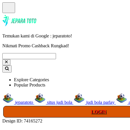
Temukan kami di Google : jeparatoto!
Nikmati Promo Cashback Rungkad!
Explore Categories
Popular Products
jeparatoto
situs judi bola
judi bola parlay
LOGIN
Design ID: 74165272