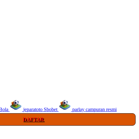
 Bola
jeparatoto Sbobet
parlay campuran resmi
DAFTAR