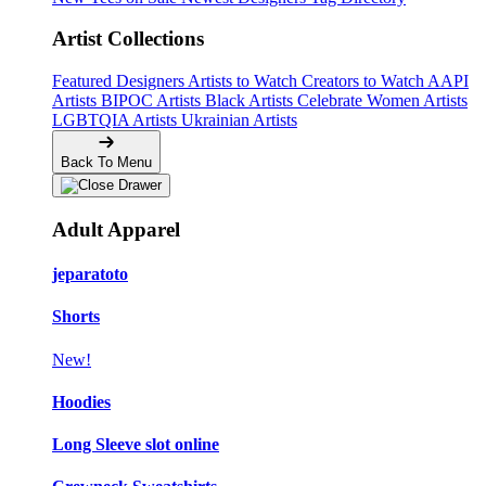
Artist Collections
Featured Designers
Artists to Watch
Creators to Watch
AAPI
Artists
BIPOC Artists
Black Artists
Celebrate Women Artists
LGBTQIA Artists
Ukrainian Artists
Back To Menu
Adult Apparel
jeparatoto
Shorts
New!
Hoodies
Long Sleeve slot online