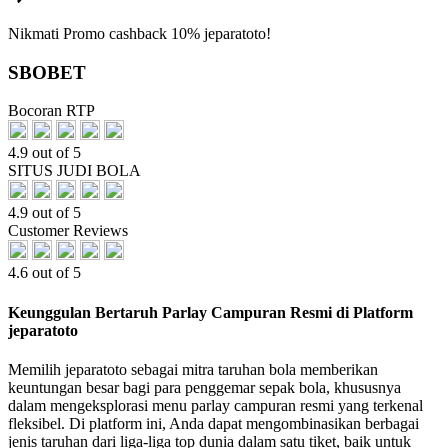
Nikmati
Promo
cashback 10%
jeparatoto!
SBOBET
Bocoran RTP
4.9 out of 5
SITUS JUDI BOLA
4.9 out of 5
Customer Reviews
4.6 out of 5
Keunggulan Bertaruh Parlay Campuran Resmi di Platform
jeparatoto
Memilih jeparatoto sebagai mitra taruhan bola memberikan
keuntungan besar bagi para penggemar sepak bola, khususnya
dalam mengeksplorasi menu parlay campuran resmi yang terkenal
fleksibel. Di platform ini, Anda dapat mengombinasikan berbagai
jenis taruhan dari liga-liga top dunia dalam satu tiket, baik untuk