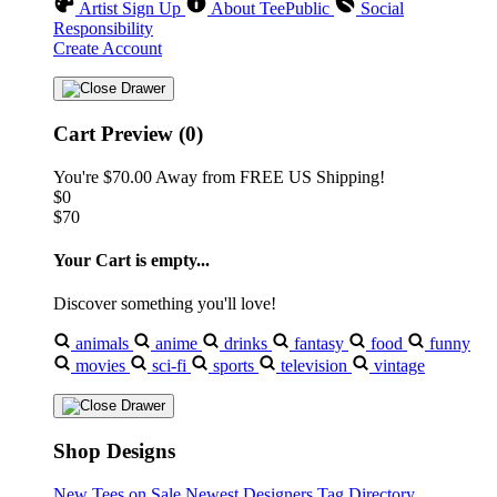
Artist Sign Up
About TeePublic
Social
Responsibility
Create Account
Cart Preview (0)
You're
$70.00
Away from
FREE US Shipping!
$0
$70
Your Cart is empty...
Discover something you'll love!
animals
anime
drinks
fantasy
food
funny
movies
sci-fi
sports
television
vintage
Shop Designs
New Tees on Sale
Newest Designers
Tag Directory