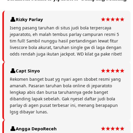
Rizky Parlay
Iseng pasang taruhan di situs judi bola terpercaya
jeparatoto, eh malah tembus parlay campuran resmi 5
tim full! Sambil nunggu hasil pertandingan lewat fitur
livescore bola akurat, taruhan single gw di laga dengan
odds rendah juga ikutan jackpot. WD kilat ga pake ribet!
Capt Sinyo
Rekomen banget buat yg nyari agen sbobet resmi yang
amanah. Pasaran taruhan bola online di jeparatoto
lengkap abis dan bursa taruhannya gede banget
dibanding lapak sebelah. Gak nyesel daftar judi bola
parlay di agen pusat terbesar ini, menang berapapun
lgsg dibayar lunas.
Angga DepoReceh