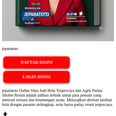
jeparatoto
DAFTAR DISINI
LOGIN DISINI
jeparatoto Daftar Situs Judi Bola Terpercaya dan Agen Parlay
Sbobet Resmi adalah pilihan terbaik untuk para pemain yang
mencari sensasi dan keuntungan nyata. Menyajikan deretan taruhan
bola dengan pasaran terlengkap, serta bursa parlay resmi terpercaya.