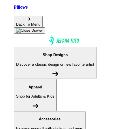
Pillows
Back To Menu
Shop Designs
Discover a classic design or new favorite artist
Apparel
Shop for Adults & Kids
Accessories
Express yourself with stickers and more