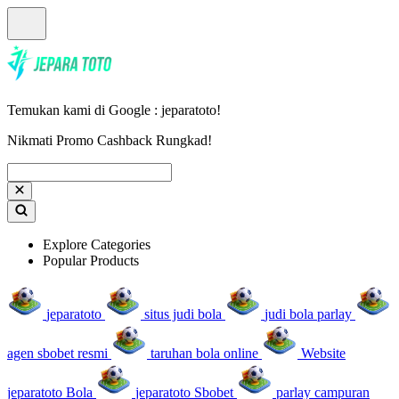
Temukan kami di Google : jeparatoto!
Nikmati Promo Cashback Rungkad!
Explore Categories
Popular Products
jeparatoto
situs judi bola
judi bola parlay
agen sbobet resmi
taruhan bola online
Website
jeparatoto Bola
jeparatoto Sbobet
parlay campuran