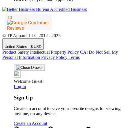
© TP Apparel LLC 2012 - 2025
United States - $ USD
Product Safety
Intellectual Property Policy
CA: Do Not Sell My
Personal Information
Privacy Policy
Terms
Welcome Guest!
Log In
Sign Up
Create an account to save your favorite designs for viewing
anytime, on any device.
Create an Account