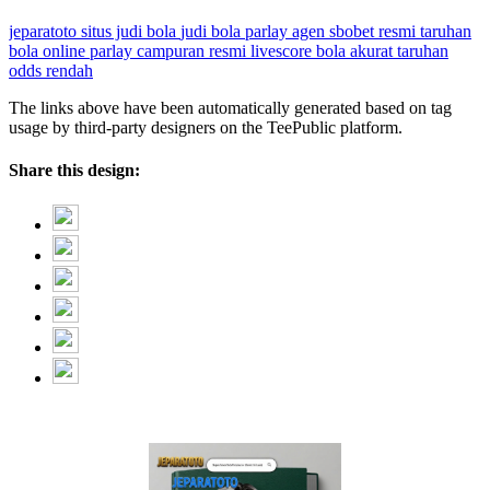
jeparatoto
situs judi bola
judi bola parlay
agen sbobet resmi
taruhan
bola online
parlay campuran resmi
livescore bola akurat
taruhan
odds rendah
The links above have been automatically generated based on tag
usage by third-party designers on the TeePublic platform.
Share this design: