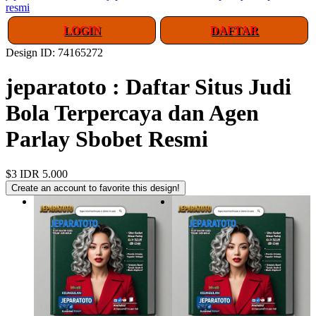
resmi
LOGIN
DAFTAR
Design ID: 74165272
jeparatoto : Daftar Situs Judi
Bola Terpercaya dan Agen
Parlay Sbobet Resmi
$3
IDR 5.000
Create an account to favorite this design!