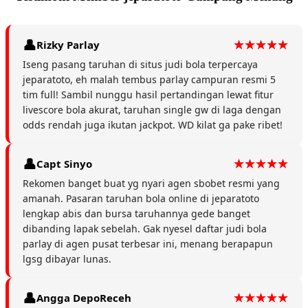
Rizky Parlay
Iseng pasang taruhan di situs judi bola terpercaya
jeparatoto, eh malah tembus parlay campuran resmi 5
tim full! Sambil nunggu hasil pertandingan lewat fitur
livescore bola akurat, taruhan single gw di laga dengan
odds rendah juga ikutan jackpot. WD kilat ga pake ribet!
Capt Sinyo
Rekomen banget buat yg nyari agen sbobet resmi yang
amanah. Pasaran taruhan bola online di jeparatoto
lengkap abis dan bursa taruhannya gede banget
dibanding lapak sebelah. Gak nyesel daftar judi bola
parlay di agen pusat terbesar ini, menang berapapun
lgsg dibayar lunas.
Angga DepoReceh