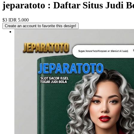
jeparatoto : Daftar Situs Judi
$3
IDR 5.000
Create an account to favorite this design!