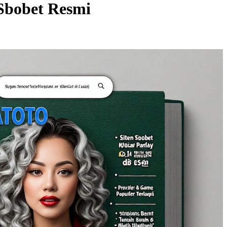
 Sbobet Resmi