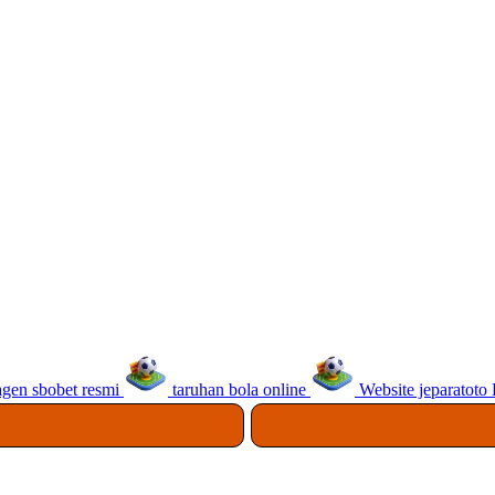
agen sbobet resmi
taruhan bola online
Website jeparatoto