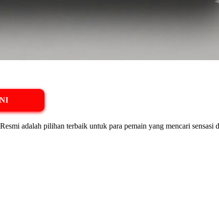
NI
 Resmi adalah pilihan terbaik untuk para pemain yang mencari sensasi