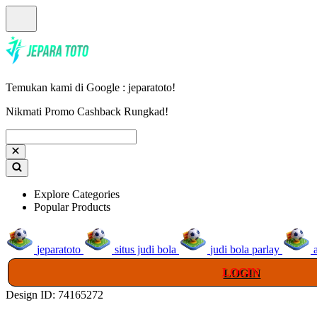
Temukan kami di Google : jeparatoto!
Nikmati Promo Cashback Rungkad!
Explore Categories
Popular Products
jeparatoto
situs judi bola
judi bola parlay
LOGIN
Design ID: 74165272