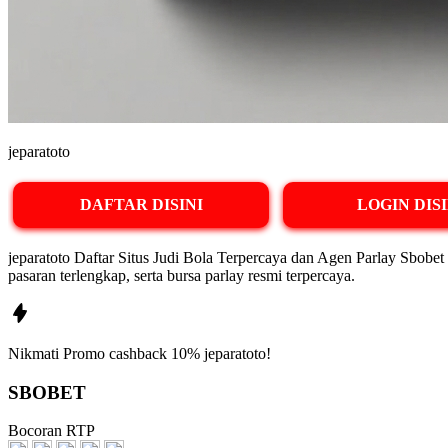
jeparatoto
DAFTAR DISINI
LOGIN DISI
jeparatoto Daftar Situs Judi Bola Terpercaya dan Agen Parlay Sbobet
pasaran terlengkap, serta bursa parlay resmi terpercaya.
Nikmati
Promo
cashback 10%
jeparatoto!
SBOBET
Bocoran RTP