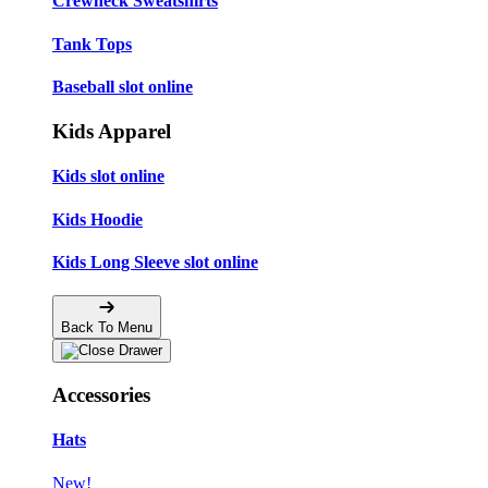
Crewneck Sweatshirts
Tank Tops
Baseball slot online
Kids Apparel
Kids slot online
Kids Hoodie
Kids Long Sleeve slot online
Back To Menu
Accessories
Hats
New!