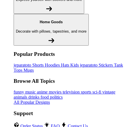
Home Goods
Decorate with pillows, tapestries, and more
Popular Products
jeparatoto
Shorts
Hoodies
Hats
Kids jeparatoto
Stickers
Tank
Tops
Mugs
Browse All Topics
funny
music
anime
movies
television
sports
sci-fi
vintage
animals
drinks
food
politics
All Popular Designs
Support
Order Status
FAQ
Contact Us