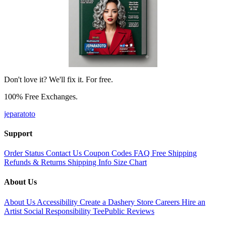
Don't love it? We'll fix it. For free.
100% Free Exchanges.
jeparatoto
Support
Order Status
Contact Us
Coupon Codes
FAQ
Free Shipping
Refunds & Returns
Shipping Info
Size Chart
About Us
About Us
Accessibility
Create a Dashery Store
Careers
Hire an
Artist
Social Responsibility
TeePublic Reviews