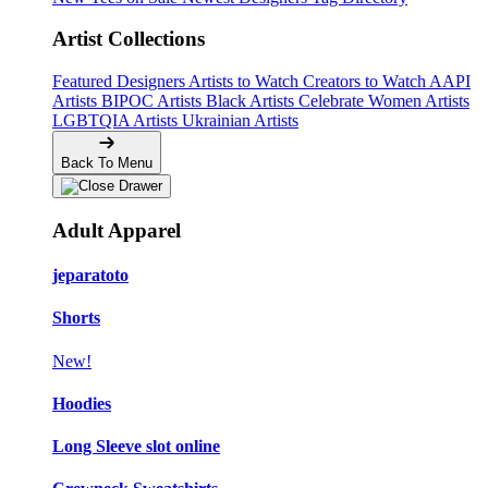
Artist Collections
Featured Designers
Artists to Watch
Creators to Watch
AAPI
Artists
BIPOC Artists
Black Artists
Celebrate Women Artists
LGBTQIA Artists
Ukrainian Artists
Back To Menu
Adult Apparel
jeparatoto
Shorts
New!
Hoodies
Long Sleeve slot online