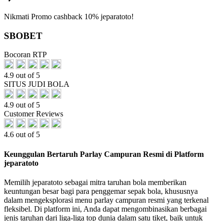
Nikmati
Promo
cashback 10%
jeparatoto!
SBOBET
Bocoran RTP
4.9 out of 5
SITUS JUDI BOLA
4.9 out of 5
Customer Reviews
4.6 out of 5
Keunggulan Bertaruh Parlay Campuran Resmi di Platform
jeparatoto
Memilih jeparatoto sebagai mitra taruhan bola memberikan
keuntungan besar bagi para penggemar sepak bola, khususnya
dalam mengeksplorasi menu parlay campuran resmi yang terkenal
fleksibel. Di platform ini, Anda dapat mengombinasikan berbagai
jenis taruhan dari liga-liga top dunia dalam satu tiket, baik untuk