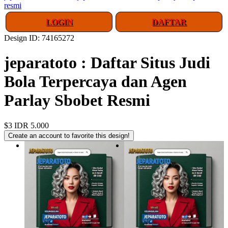
resmi
LOGIN
DAFTAR
Design ID: 74165272
jeparatoto : Daftar Situs Judi
Bola Terpercaya dan Agen
Parlay Sbobet Resmi
$3
IDR 5.000
Create an account to favorite this design!