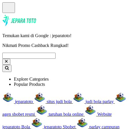
Temukan kami di Google : jeparatoto!
Nikmati Promo Cashback Rungkad!
Explore Categories
Popular Products
jeparatoto
situs judi bola
judi bola parlay
agen sbobet resmi
taruhan bola online
Website
jeparatoto Bola
jeparatoto Sbobet
parlay campuran