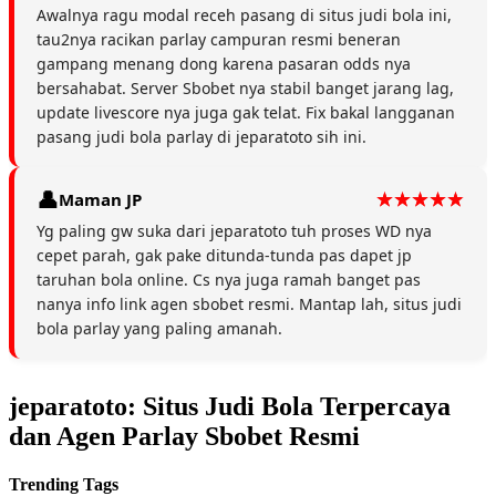
Awalnya ragu modal receh pasang di situs judi bola ini,
tau2nya racikan parlay campuran resmi beneran
gampang menang dong karena pasaran odds nya
bersahabat. Server Sbobet nya stabil banget jarang lag,
update livescore nya juga gak telat. Fix bakal langganan
pasang judi bola parlay di jeparatoto sih ini.
Maman JP
Yg paling gw suka dari jeparatoto tuh proses WD nya
cepet parah, gak pake ditunda-tunda pas dapet jp
taruhan bola online. Cs nya juga ramah banget pas
nanya info link agen sbobet resmi. Mantap lah, situs judi
bola parlay yang paling amanah.
jeparatoto: Situs Judi Bola Terpercaya
dan Agen Parlay Sbobet Resmi
Trending Tags