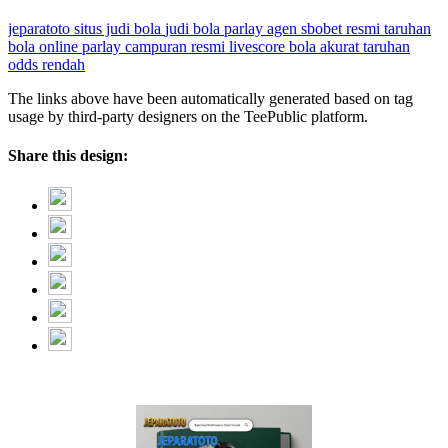
jeparatoto
situs judi bola
judi bola parlay
agen sbobet resmi
taruhan
bola online
parlay campuran resmi
livescore bola akurat
taruhan
odds rendah
The links above have been automatically generated based on tag
usage by third-party designers on the TeePublic platform.
Share this design: