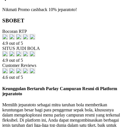
Nikmati
Promo
cashback 10%
jeparatoto!
SBOBET
Bocoran RTP
4.9 out of 5
SITUS JUDI BOLA
4.9 out of 5
Customer Reviews
4.6 out of 5
Keunggulan Bertaruh Parlay Campuran Resmi di Platform
jeparatoto
Memilih jeparatoto sebagai mitra taruhan bola memberikan
keuntungan besar bagi para penggemar sepak bola, khususnya
dalam mengeksplorasi menu parlay campuran resmi yang terkenal
fleksibel. Di platform ini, Anda dapat mengombinasikan berbagai
jenis taruhan dari liga-liga top dunia dalam satu tiket, baik untuk