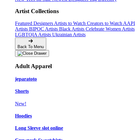
Artist Collections
Featured Designers
Artists to Watch
Creators to Watch
AAPI
Artists
BIPOC Artists
Black Artists
Celebrate Women Artists
LGBTQIA Artists
Ukrainian Artists
Back To Menu
Adult Apparel
jeparatoto
Shorts
New!
Hoodies
Long Sleeve slot online