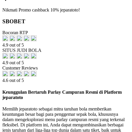
Nikmati
Promo
cashback 10%
jeparatoto!
SBOBET
Bocoran RTP
4.9 out of 5
SITUS JUDI BOLA
4.9 out of 5
Customer Reviews
4.6 out of 5
Keunggulan Bertaruh Parlay Campuran Resmi di Platform
jeparatoto
Memilih jeparatoto sebagai mitra taruhan bola memberikan
keuntungan besar bagi para penggemar sepak bola, khususnya
dalam mengeksplorasi menu parlay campuran resmi yang terkenal
fleksibel. Di platform ini, Anda dapat mengombinasikan berbagai
jenis taruhan dari liga-liga top dunia dalam satu tiket, baik untuk