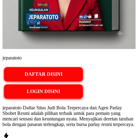
jeparatoto
DAFTAR DISINI
LOGIN DISINI
jeparatoto Daftar Situs Judi Bola Terpercaya dan Agen Parlay
Sbobet Resmi adalah pilihan terbaik untuk para pemain yang
mencari sensasi dan keuntungan nyata. Menyajikan deretan taruhan
bola dengan pasaran terlengkap, serta bursa parlay resmi terpercaya.