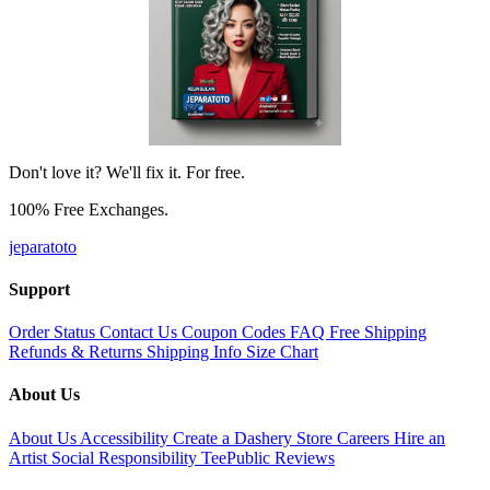
Don't love it? We'll fix it. For free.
100% Free Exchanges.
jeparatoto
Support
Order Status
Contact Us
Coupon Codes
FAQ
Free Shipping
Refunds & Returns
Shipping Info
Size Chart
About Us
About Us
Accessibility
Create a Dashery Store
Careers
Hire an
Artist
Social Responsibility
TeePublic Reviews