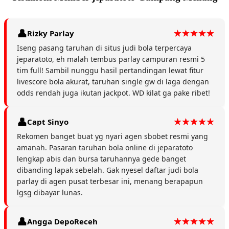
Rizky Parlay
Iseng pasang taruhan di situs judi bola terpercaya
jeparatoto, eh malah tembus parlay campuran resmi 5
tim full! Sambil nunggu hasil pertandingan lewat fitur
livescore bola akurat, taruhan single gw di laga dengan
odds rendah juga ikutan jackpot. WD kilat ga pake ribet!
Capt Sinyo
Rekomen banget buat yg nyari agen sbobet resmi yang
amanah. Pasaran taruhan bola online di jeparatoto
lengkap abis dan bursa taruhannya gede banget
dibanding lapak sebelah. Gak nyesel daftar judi bola
parlay di agen pusat terbesar ini, menang berapapun
lgsg dibayar lunas.
Angga DepoReceh