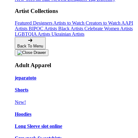
Artist Collections
Featured Designers
Artists to Watch
Creators to Watch
AAPI
Artists
BIPOC Artists
Black Artists
Celebrate Women Artists
LGBTQIA Artists
Ukrainian Artists
Back To Menu
Adult Apparel
jeparatoto
Shorts
New!
Hoodies
Long Sleeve slot online