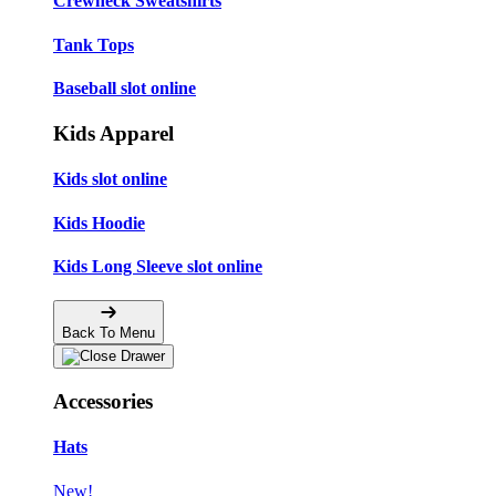
Crewneck Sweatshirts
Tank Tops
Baseball slot online
Kids Apparel
Kids slot online
Kids Hoodie
Kids Long Sleeve slot online
Back To Menu
Accessories
Hats
New!