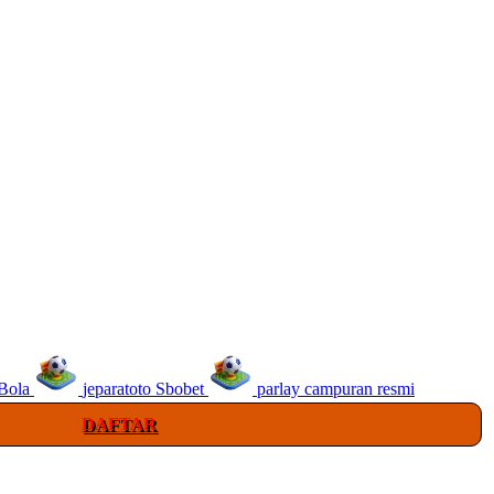
 Bola
jeparatoto Sbobet
parlay campuran resmi
DAFTAR