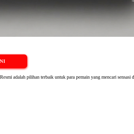
NI
 Resmi adalah pilihan terbaik untuk para pemain yang mencari sensasi