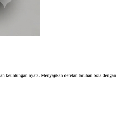
 dan keuntungan nyata. Menyajikan deretan taruhan bola dengan