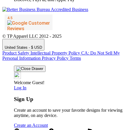
© TP Apparel LLC 2012 - 2025
United States - $ USD
Product Safety
Intellectual Property Policy
CA: Do Not Sell My
Personal Information
Privacy Policy
Terms
Welcome Guest!
Log In
Sign Up
Create an account to save your favorite designs for viewing
anytime, on any device.
Create an Account