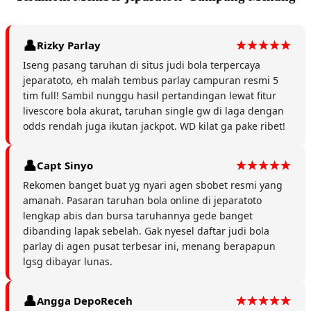
Rizky Parlay
Iseng pasang taruhan di situs judi bola terpercaya
jeparatoto, eh malah tembus parlay campuran resmi 5
tim full! Sambil nunggu hasil pertandingan lewat fitur
livescore bola akurat, taruhan single gw di laga dengan
odds rendah juga ikutan jackpot. WD kilat ga pake ribet!
Capt Sinyo
Rekomen banget buat yg nyari agen sbobet resmi yang
amanah. Pasaran taruhan bola online di jeparatoto
lengkap abis dan bursa taruhannya gede banget
dibanding lapak sebelah. Gak nyesel daftar judi bola
parlay di agen pusat terbesar ini, menang berapapun
lgsg dibayar lunas.
Angga DepoReceh