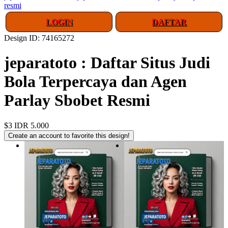
resmi
LOGIN
DAFTAR
Design ID: 74165272
jeparatoto : Daftar Situs Judi
Bola Terpercaya dan Agen
Parlay Sbobet Resmi
$3
IDR 5.000
Create an account to favorite this design!