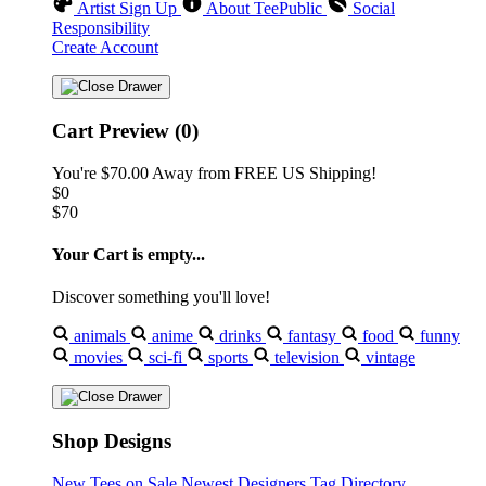
Artist Sign Up
About TeePublic
Social
Responsibility
Create Account
Cart Preview (0)
You're
$70.00
Away from
FREE US Shipping!
$0
$70
Your Cart is empty...
Discover something you'll love!
animals
anime
drinks
fantasy
food
funny
movies
sci-fi
sports
television
vintage
Shop Designs
New Tees on Sale
Newest Designers
Tag Directory