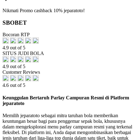
Nikmati
Promo
cashback 10%
jeparatoto!
SBOBET
Bocoran RTP
4.9 out of 5
SITUS JUDI BOLA
4.9 out of 5
Customer Reviews
4.6 out of 5
Keunggulan Bertaruh Parlay Campuran Resmi di Platform
jeparatoto
Memilih jeparatoto sebagai mitra taruhan bola memberikan
keuntungan besar bagi para penggemar sepak bola, khususnya
dalam mengeksplorasi menu parlay campuran resmi yang terkenal
fleksibel. Di platform ini, Anda dapat mengombinasikan berbagai
jenis taruhan dari liga-liga top dunia dalam satu tiket, baik untuk