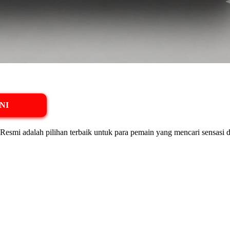
NI
 Resmi adalah pilihan terbaik untuk para pemain yang mencari sensasi