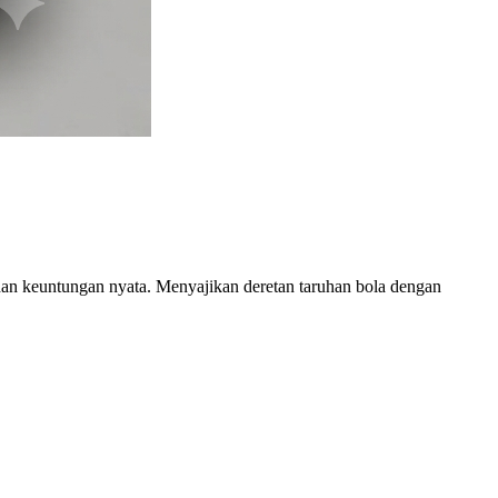
 dan keuntungan nyata. Menyajikan deretan taruhan bola dengan