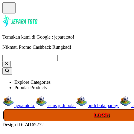
Temukan kami di Google : jeparatoto!
Nikmati Promo Cashback Rungkad!
Explore Categories
Popular Products
jeparatoto
situs judi bola
judi bola parlay
LOGIN
Design ID: 74165272