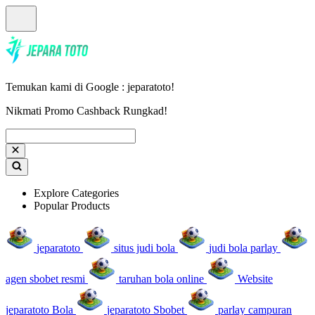
Temukan kami di Google : jeparatoto!
Nikmati Promo Cashback Rungkad!
Explore Categories
Popular Products
jeparatoto
situs judi bola
judi bola parlay
agen sbobet resmi
taruhan bola online
Website
jeparatoto Bola
jeparatoto Sbobet
parlay campuran