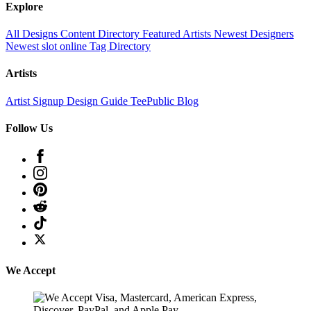
Explore
All Designs
Content Directory
Featured Artists
Newest Designers
Newest slot online
Tag Directory
Artists
Artist Signup
Design Guide
TeePublic Blog
Follow Us
We Accept