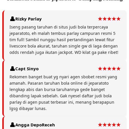
Rizky Parlay
Iseng pasang taruhan di situs judi bola terpercaya
jeparatoto, eh malah tembus parlay campuran resmi 5
tim full! Sambil nunggu hasil pertandingan lewat fitur
livescore bola akurat, taruhan single gw di laga dengan
odds rendah juga ikutan jackpot. WD kilat ga pake ribet!
Capt Sinyo
Rekomen banget buat yg nyari agen sbobet resmi yang
amanah. Pasaran taruhan bola online di jeparatoto
lengkap abis dan bursa taruhannya gede banget
dibanding lapak sebelah. Gak nyesel daftar judi bola
parlay di agen pusat terbesar ini, menang berapapun
lgsg dibayar lunas.
Angga DepoReceh