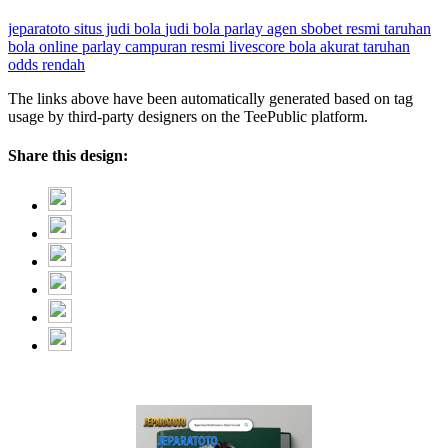
jeparatoto
situs judi bola
judi bola parlay
agen sbobet resmi
taruhan
bola online
parlay campuran resmi
livescore bola akurat
taruhan
odds rendah
The links above have been automatically generated based on tag
usage by third-party designers on the TeePublic platform.
Share this design: