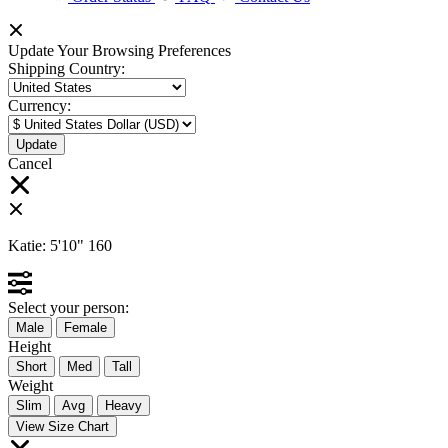
Update Your Browsing Preferences
Shipping Country:
Currency:
Cancel
Katie:
5'10"
160
Select your person:
Male
Female
Height
Short
Med
Tall
Weight
Slim
Avg
Heavy
View Size Chart