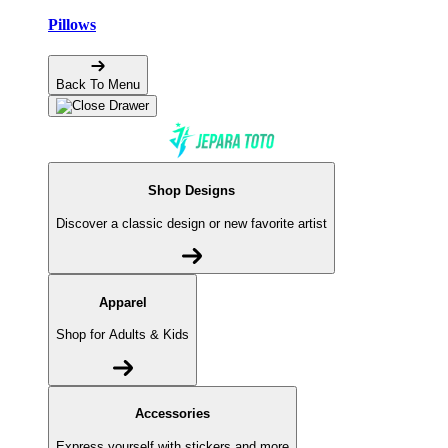
Pillows
Back To Menu
Shop Designs
Discover a classic design or new favorite artist
Apparel
Shop for Adults & Kids
Accessories
Express yourself with stickers and more