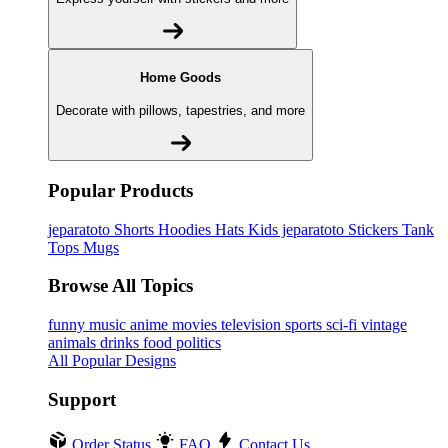
Home Goods
Decorate with pillows, tapestries, and more
Popular Products
jeparatoto
Shorts
Hoodies
Hats
Kids jeparatoto
Stickers
Tank
Tops
Mugs
Browse All Topics
funny
music
anime
movies
television
sports
sci-fi
vintage
animals
drinks
food
politics
All Popular Designs
Support
Order Status
FAQ
Contact Us