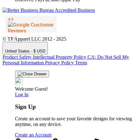
© TP Apparel LLC 2012 - 2025
United States - $ USD
Product Safety
Intellectual Property Policy
CA: Do Not Sell My
Personal Information
Privacy Policy
Terms
Welcome Guest!
Log In
Sign Up
Create an account to save your favorite designs for viewing
anytime, on any device.
Create an Account