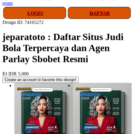
resmi
LOGIN
DAFTAR
Design ID: 74165272
jeparatoto : Daftar Situs Judi
Bola Terpercaya dan Agen
Parlay Sbobet Resmi
$3
IDR 5.000
Create an account to favorite this design!