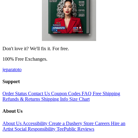
Don't love it? We'll fix it. For free.
100% Free Exchanges.
jeparatoto
Support
Order Status
Contact Us
Coupon Codes
FAQ
Free Shipping
Refunds & Returns
Shipping Info
Size Chart
About Us
About Us
Accessibility
Create a Dashery Store
Careers
Hire an
Artist
Social Responsibility
TeePublic Reviews