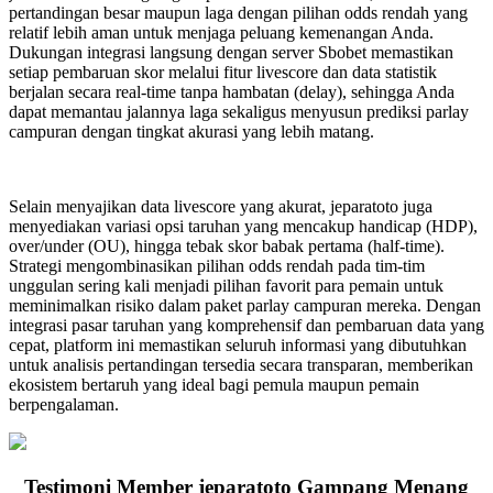
pertandingan besar maupun laga dengan pilihan odds rendah yang
relatif lebih aman untuk menjaga peluang kemenangan Anda.
Dukungan integrasi langsung dengan server Sbobet memastikan
setiap pembaruan skor melalui fitur livescore dan data statistik
berjalan secara real-time tanpa hambatan (delay), sehingga Anda
dapat memantau jalannya laga sekaligus menyusun prediksi parlay
campuran dengan tingkat akurasi yang lebih matang.
Selain menyajikan data livescore yang akurat, jeparatoto juga
menyediakan variasi opsi taruhan yang mencakup handicap (HDP),
over/under (OU), hingga tebak skor babak pertama (half-time).
Strategi mengombinasikan pilihan odds rendah pada tim-tim
unggulan sering kali menjadi pilihan favorit para pemain untuk
meminimalkan risiko dalam paket parlay campuran mereka. Dengan
integrasi pasar taruhan yang komprehensif dan pembaruan data yang
cepat, platform ini memastikan seluruh informasi yang dibutuhkan
untuk analisis pertandingan tersedia secara transparan, memberikan
ekosistem bertaruh yang ideal bagi pemula maupun pemain
berpengalaman.
Testimoni Member jeparatoto Gampang Menang