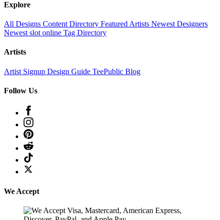
Explore
All Designs
Content Directory
Featured Artists
Newest Designers
Newest slot online
Tag Directory
Artists
Artist Signup
Design Guide
TeePublic Blog
Follow Us
We Accept