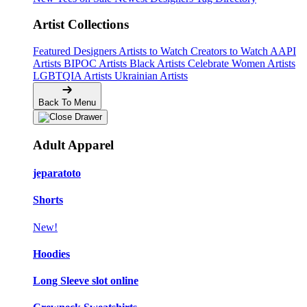
Artist Collections
Featured Designers
Artists to Watch
Creators to Watch
AAPI
Artists
BIPOC Artists
Black Artists
Celebrate Women Artists
LGBTQIA Artists
Ukrainian Artists
Back To Menu
Adult Apparel
jeparatoto
Shorts
New!
Hoodies
Long Sleeve slot online