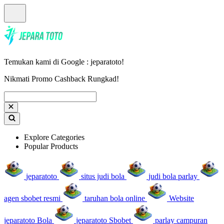
Temukan kami di Google : jeparatoto!
Nikmati Promo Cashback Rungkad!
Explore Categories
Popular Products
jeparatoto
situs judi bola
judi bola parlay
agen sbobet resmi
taruhan bola online
Website
jeparatoto Bola
jeparatoto Sbobet
parlay campuran