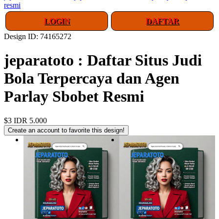
resmi
LOGIN
DAFTAR
Design ID: 74165272
jeparatoto : Daftar Situs Judi
Bola Terpercaya dan Agen
Parlay Sbobet Resmi
$3
IDR 5.000
Create an account to favorite this design!