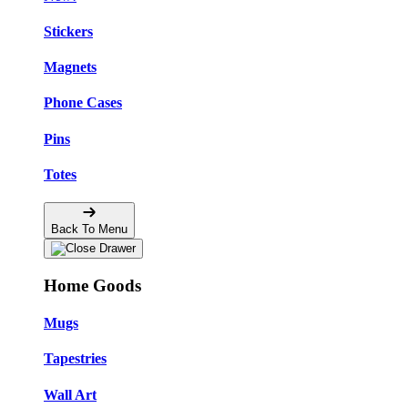
Stickers
Magnets
Phone Cases
Pins
Totes
Back To Menu
Home Goods
Mugs
Tapestries
Wall Art