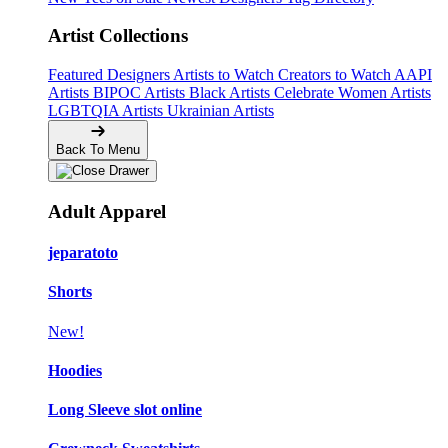
Artist Collections
Featured Designers
Artists to Watch
Creators to Watch
AAPI
Artists
BIPOC Artists
Black Artists
Celebrate Women Artists
LGBTQIA Artists
Ukrainian Artists
Back To Menu
Adult Apparel
jeparatoto
Shorts
New!
Hoodies
Long Sleeve slot online