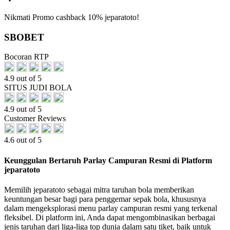
Nikmati
Promo
cashback 10%
jeparatoto!
SBOBET
Bocoran RTP
4.9 out of 5
SITUS JUDI BOLA
4.9 out of 5
Customer Reviews
4.6 out of 5
Keunggulan Bertaruh Parlay Campuran Resmi di Platform
jeparatoto
Memilih jeparatoto sebagai mitra taruhan bola memberikan
keuntungan besar bagi para penggemar sepak bola, khususnya
dalam mengeksplorasi menu parlay campuran resmi yang terkenal
fleksibel. Di platform ini, Anda dapat mengombinasikan berbagai
jenis taruhan dari liga-liga top dunia dalam satu tiket, baik untuk