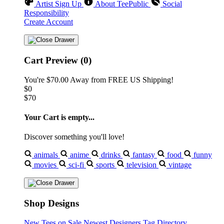
Artist Sign Up
About TeePublic
Social
Responsibility
Create Account
Cart Preview (0)
You're
$70.00
Away from
FREE US Shipping!
$0
$70
Your Cart is empty...
Discover something you'll love!
animals
anime
drinks
fantasy
food
funny
movies
sci-fi
sports
television
vintage
Shop Designs
New Tees on Sale
Newest Designers
Tag Directory