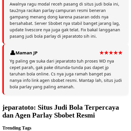
Awalnya ragu modal receh pasang di situs judi bola ini,
tau2nya racikan parlay campuran resmi beneran
gampang menang dong karena pasaran odds nya
bersahabat. Server Sbobet nya stabil banget jarang lag,
update livescore nya juga gak telat. Fix bakal langganan
pasang judi bola parlay di jeparatoto sih ini.
Maman JP
Yg paling gw suka dari jeparatoto tuh proses WD nya
cepet parah, gak pake ditunda-tunda pas dapet jp
taruhan bola online. Cs nya juga ramah banget pas
nanya info link agen sbobet resmi. Mantap lah, situs judi
bola parlay yang paling amanah.
jeparatoto: Situs Judi Bola Terpercaya
dan Agen Parlay Sbobet Resmi
Trending Tags