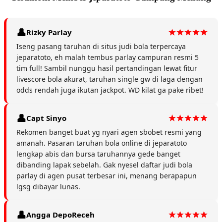
Rizky Parlay
Iseng pasang taruhan di situs judi bola terpercaya
jeparatoto, eh malah tembus parlay campuran resmi 5
tim full! Sambil nunggu hasil pertandingan lewat fitur
livescore bola akurat, taruhan single gw di laga dengan
odds rendah juga ikutan jackpot. WD kilat ga pake ribet!
Capt Sinyo
Rekomen banget buat yg nyari agen sbobet resmi yang
amanah. Pasaran taruhan bola online di jeparatoto
lengkap abis dan bursa taruhannya gede banget
dibanding lapak sebelah. Gak nyesel daftar judi bola
parlay di agen pusat terbesar ini, menang berapapun
lgsg dibayar lunas.
Angga DepoReceh