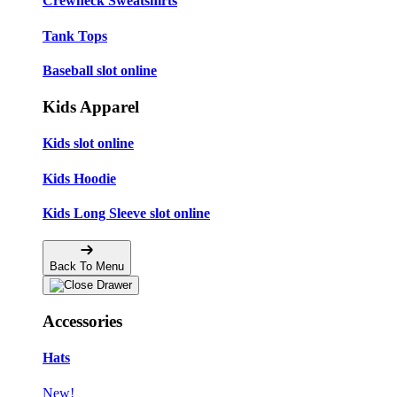
Crewneck Sweatshirts
Tank Tops
Baseball slot online
Kids Apparel
Kids slot online
Kids Hoodie
Kids Long Sleeve slot online
Back To Menu
Accessories
Hats
New!