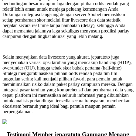
pertandingan besar maupun laga dengan pilihan odds rendah yang
relatif lebih aman untuk menjaga peluang kemenangan Anda.
Dukungan integrasi langsung dengan server Sbobet memastikan
setiap pembaruan skor melalui fitur livescore dan data statistik
berjalan secara real-time tanpa hambatan (delay), sehingga Anda
dapat memantau jalannya laga sekaligus menyusun prediksi parlay
campuran dengan tingkat akurasi yang lebih matang.
Selain menyajikan data livescore yang akurat, jeparatoto juga
menyediakan variasi opsi taruhan yang mencakup handicap (HDP),
over/under (OU), hingga tebak skor babak pertama (half-time).
Strategi mengombinasikan pilihan odds rendah pada tim-tim
unggulan sering kali menjadi pilihan favorit para pemain untuk
meminimalkan risiko dalam paket parlay campuran mereka. Dengan
integrasi pasar taruhan yang komprehensif dan pembaruan data yang
cepat, platform ini memastikan seluruh informasi yang dibutuhkan
untuk analisis pertandingan tersedia secara transparan, memberikan
ekosistem bertaruh yang ideal bagi pemula maupun pemain
berpengalaman.
Testimoni Member jeparatoto Gampang Menang