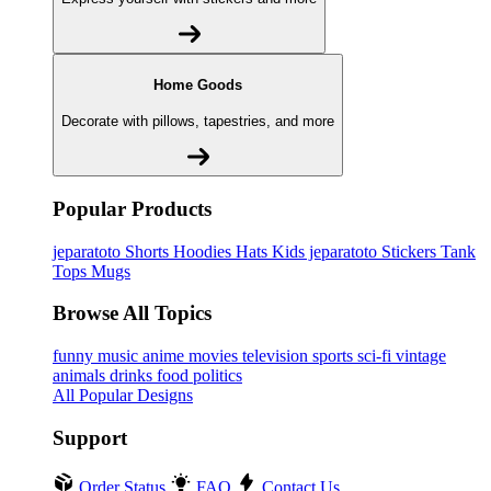
Home Goods
Decorate with pillows, tapestries, and more
Popular Products
jeparatoto
Shorts
Hoodies
Hats
Kids jeparatoto
Stickers
Tank
Tops
Mugs
Browse All Topics
funny
music
anime
movies
television
sports
sci-fi
vintage
animals
drinks
food
politics
All Popular Designs
Support
Order Status
FAQ
Contact Us