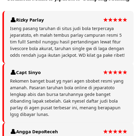
Rizky Parlay
Iseng pasang taruhan di situs judi bola terpercaya
jeparatoto, eh malah tembus parlay campuran resmi 5
tim full! Sambil nunggu hasil pertandingan lewat fitur
livescore bola akurat, taruhan single gw di laga dengan
odds rendah juga ikutan jackpot. WD kilat ga pake ribet!
Capt Sinyo
Rekomen banget buat yg nyari agen sbobet resmi yang
amanah. Pasaran taruhan bola online di jeparatoto
lengkap abis dan bursa taruhannya gede banget
dibanding lapak sebelah. Gak nyesel daftar judi bola
parlay di agen pusat terbesar ini, menang berapapun
lgsg dibayar lunas.
Angga DepoReceh