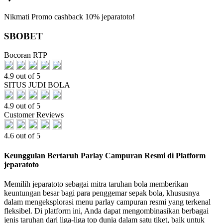
Nikmati
Promo
cashback 10%
jeparatoto!
SBOBET
Bocoran RTP
4.9 out of 5
SITUS JUDI BOLA
4.9 out of 5
Customer Reviews
4.6 out of 5
Keunggulan Bertaruh Parlay Campuran Resmi di Platform
jeparatoto
Memilih jeparatoto sebagai mitra taruhan bola memberikan
keuntungan besar bagi para penggemar sepak bola, khususnya
dalam mengeksplorasi menu parlay campuran resmi yang terkenal
fleksibel. Di platform ini, Anda dapat mengombinasikan berbagai
jenis taruhan dari liga-liga top dunia dalam satu tiket, baik untuk