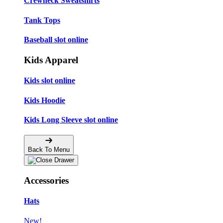
Crewneck Sweatshirts
Tank Tops
Baseball slot online
Kids Apparel
Kids slot online
Kids Hoodie
Kids Long Sleeve slot online
Back To Menu
Accessories
Hats
New!