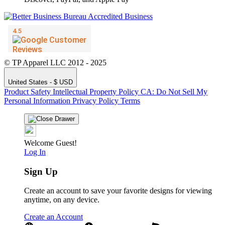
© TP Apparel LLC 2012 - 2025
United States - $ USD
Product Safety
Intellectual Property Policy
CA: Do Not Sell My
Personal Information
Privacy Policy
Terms
Welcome Guest!
Log In
Sign Up
Create an account to save your favorite designs for viewing
anytime, on any device.
Create an Account